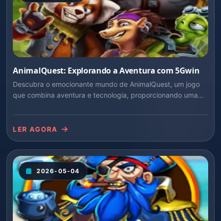
AnimalQuest: Explorando a Aventura com 5Gwin
Descubra o emocionante mundo de AnimalQuest, um jogo
que combina aventura e tecnologia, proporcionando uma
experiência única com 5Gwin.
LER AGORA
2026-05-04