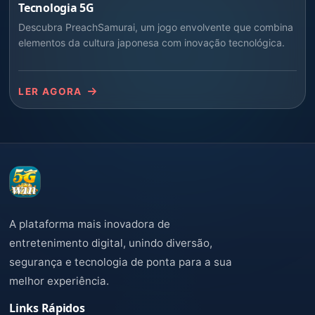
Tecnologia 5G
Descubra PreachSamurai, um jogo envolvente que combina
elementos da cultura japonesa com inovação tecnológica.
LER AGORA
A plataforma mais inovadora de
entretenimento digital, unindo diversão,
segurança e tecnologia de ponta para a sua
melhor experiência.
Links Rápidos