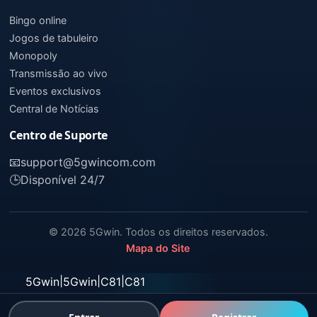
Bingo online
Jogos de tabuleiro
Monopoly
Transmissão ao vivo
Eventos exclusivos
Central de Notícias
Centro de Suporte
📧
support@5gwincom.com
🕒
Disponível 24/7
© 2026 5Gwin. Todos os direitos reservados.
Mapa do Site
Gwin
|
C81
|
C81