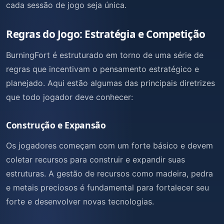
cada sessão de jogo seja única.
Regras do Jogo: Estratégia e Competição
BurningFort é estruturado em torno de uma série de
regras que incentivam o pensamento estratégico e
planejado. Aqui estão algumas das principais diretrizes
que todo jogador deve conhecer:
Construção e Expansão
Os jogadores começam com um forte básico e devem
coletar recursos para construir e expandir suas
estruturas. A gestão de recursos como madeira, pedra
e metais preciosos é fundamental para fortalecer seu
forte e desenvolver novas tecnologias.