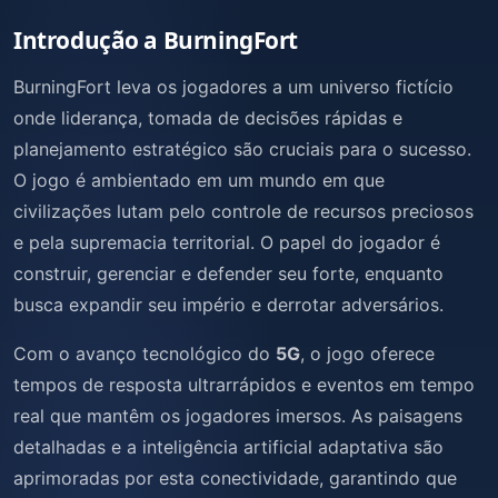
Introdução a BurningFort
BurningFort leva os jogadores a um universo fictício
onde liderança, tomada de decisões rápidas e
planejamento estratégico são cruciais para o sucesso.
O jogo é ambientado em um mundo em que
civilizações lutam pelo controle de recursos preciosos
e pela supremacia territorial. O papel do jogador é
construir, gerenciar e defender seu forte, enquanto
busca expandir seu império e derrotar adversários.
Com o avanço tecnológico do
5G
, o jogo oferece
tempos de resposta ultrarrápidos e eventos em tempo
real que mantêm os jogadores imersos. As paisagens
detalhadas e a inteligência artificial adaptativa são
aprimoradas por esta conectividade, garantindo que