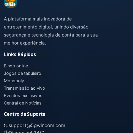
A plataforma mais inovadora de
entretenimento digital, unindo diversão,
segurança e tecnologia de ponta para a sua
melhor experiência.
Links Rápidos
Bingo online
Jogos de tabuleiro
Monopoly
Transmissão ao vivo
Eventos exclusivos
Central de Notícias
Centro de Suporte
📧
support@5gwincom.com
🕒
Disponível 24/7