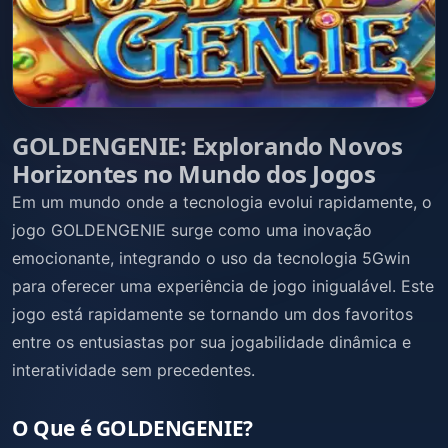
GOLDENGENIE: Explorando Novos
Horizontes no Mundo dos Jogos
Em um mundo onde a tecnologia evolui rapidamente, o
jogo GOLDENGENIE surge como uma inovação
emocionante, integrando o uso da tecnologia 5Gwin
para oferecer uma experiência de jogo inigualável. Este
jogo está rapidamente se tornando um dos favoritos
entre os entusiastas por sua jogabilidade dinâmica e
interatividade sem precedentes.
O Que é GOLDENGENIE?