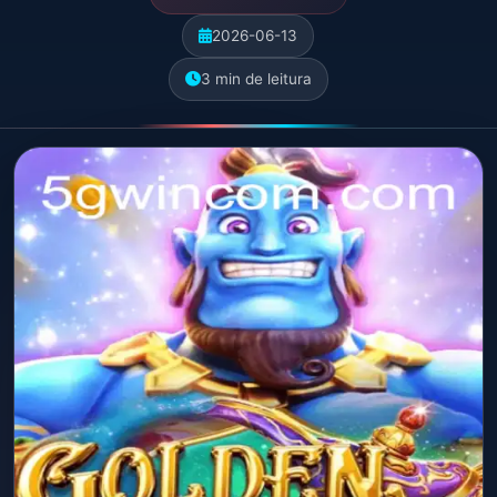
2026-06-13
3 min de leitura