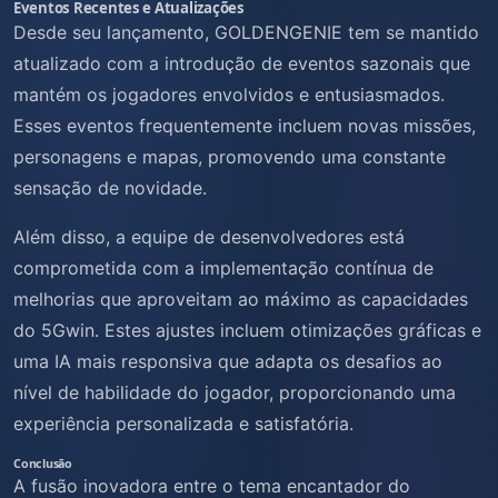
Eventos Recentes e Atualizações
Desde seu lançamento, GOLDENGENIE tem se mantido
atualizado com a introdução de eventos sazonais que
mantém os jogadores envolvidos e entusiasmados.
Esses eventos frequentemente incluem novas missões,
personagens e mapas, promovendo uma constante
sensação de novidade.
Além disso, a equipe de desenvolvedores está
comprometida com a implementação contínua de
melhorias que aproveitam ao máximo as capacidades
do 5Gwin. Estes ajustes incluem otimizações gráficas e
uma IA mais responsiva que adapta os desafios ao
nível de habilidade do jogador, proporcionando uma
experiência personalizada e satisfatória.
Conclusão
A fusão inovadora entre o tema encantador do