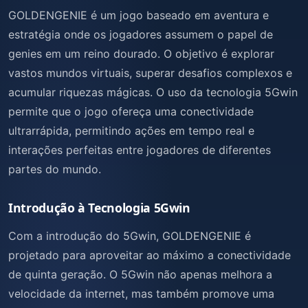
GOLDENGENIE é um jogo baseado em aventura e
estratégia onde os jogadores assumem o papel de
genies em um reino dourado. O objetivo é explorar
vastos mundos virtuais, superar desafios complexos e
acumular riquezas mágicas. O uso da tecnologia 5Gwin
permite que o jogo ofereça uma conectividade
ultrarrápida, permitindo ações em tempo real e
interações perfeitas entre jogadores de diferentes
partes do mundo.
Introdução à Tecnologia 5Gwin
Com a introdução do 5Gwin, GOLDENGENIE é
projetado para aproveitar ao máximo a conectividade
de quinta geração. O 5Gwin não apenas melhora a
velocidade da internet, mas também promove uma