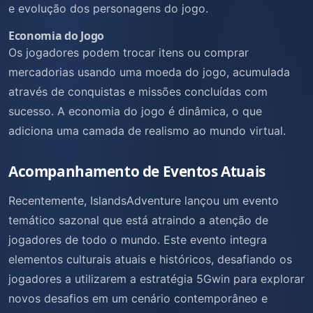
e evolução dos personagens do jogo.
Economia do Jogo
Os jogadores podem trocar itens ou comprar
mercadorias usando uma moeda do jogo, acumulada
através de conquistas e missões concluídas com
sucesso. A economia do jogo é dinâmica, o que
adiciona uma camada de realismo ao mundo virtual.
Acompanhamento de Eventos Atuais
Recentemente, IslandsAdventure lançou um evento
temático sazonal que está atraindo a atenção de
jogadores de todo o mundo. Este evento integra
elementos culturais atuais e históricos, desafiando os
jogadores a utilizarem a estratégia 5Gwin para explorar
novos desafios em um cenário contemporâneo e