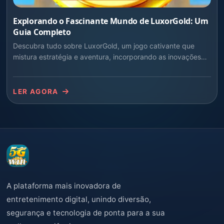
Explorando o Fascinante Mundo de LuxorGold: Um
Guia Completo
Descubra tudo sobre LuxorGold, um jogo cativante que
mistura estratégia e aventura, incorporando as inovações
tecnológicas da era 5G.
LER AGORA
A plataforma mais inovadora de
entretenimento digital, unindo diversão,
segurança e tecnologia de ponta para a sua