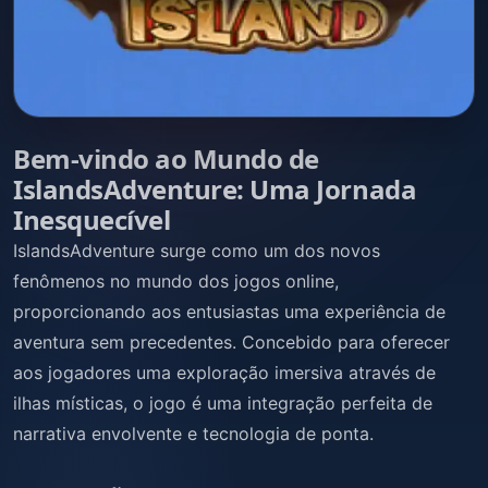
Bem-vindo ao Mundo de
IslandsAdventure: Uma Jornada
Inesquecível
IslandsAdventure surge como um dos novos
fenômenos no mundo dos jogos online,
proporcionando aos entusiastas uma experiência de
aventura sem precedentes. Concebido para oferecer
aos jogadores uma exploração imersiva através de
ilhas místicas, o jogo é uma integração perfeita de
narrativa envolvente e tecnologia de ponta.