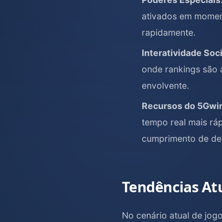
ativados em moment
rapidamente.
Interatividade Soci
onde rankings são 
envolvente.
Recursos do 5Gwi
tempo real mais rá
cumprimento de det
Tendências At
No cenário atual de jog