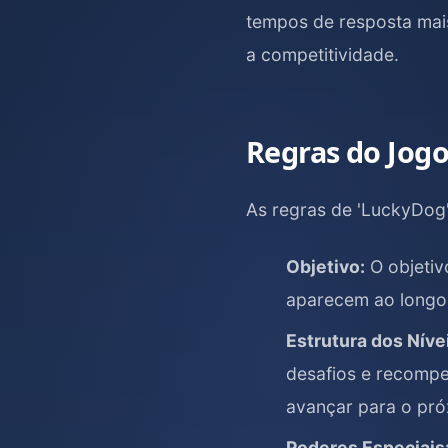
tempos de resposta mais
a competitividade.
Regras do Jogo
As regras de 'LuckyDog'
Objetivo:
O objetiv
aparecem ao longo 
Estrutura dos Níve
desafios e recomp
avançar para o pró
Poderes Especiais