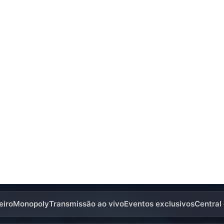
Dog': A Nova S
Universo dos J
2026-05-24
3 min de leitura
ARTIGO PREMIUM