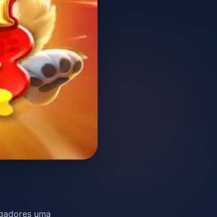
ogadores uma