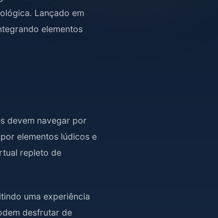
nológica. Lançado em
 integrando elementos
es devem navegar por
por elementos lúdicos e
tual repleto de
itindo uma experiência
odem desfrutar de