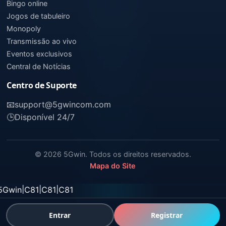
Bingo online
Jogos de tabuleiro
Monopoly
Transmissão ao vivo
Eventos exclusivos
Central de Notícias
Centro de Suporte
📧
support@5gwincom.com
🕒
Disponível 24/7
© 2026 5Gwin. Todos os direitos reservados.
Mapa do Site
|
C81
Entrar
Registrar