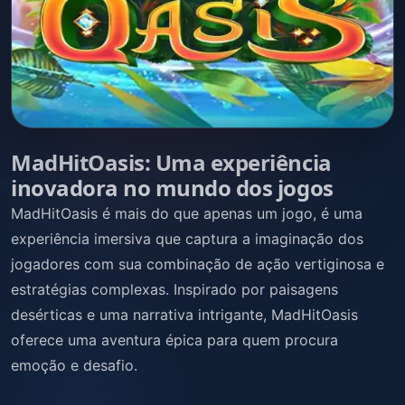
MadHitOasis: Uma experiência
inovadora no mundo dos jogos
MadHitOasis é mais do que apenas um jogo, é uma
experiência imersiva que captura a imaginação dos
jogadores com sua combinação de ação vertiginosa e
estratégias complexas. Inspirado por paisagens
desérticas e uma narrativa intrigante, MadHitOasis
oferece uma aventura épica para quem procura
emoção e desafio.