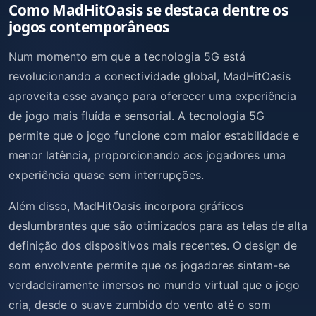
Como MadHitOasis se destaca dentre os
jogos contemporâneos
Num momento em que a tecnologia 5G está
revolucionando a conectividade global, MadHitOasis
aproveita esse avanço para oferecer uma experiência
de jogo mais fluída e sensorial. A tecnologia 5G
permite que o jogo funcione com maior estabilidade e
menor latência, proporcionando aos jogadores uma
experiência quase sem interrupções.
Além disso, MadHitOasis incorpora gráficos
deslumbrantes que são otimizados para as telas de alta
definição dos dispositivos mais recentes. O design de
som envolvente permite que os jogadores sintam-se
verdadeiramente imersos no mundo virtual que o jogo
cria, desde o suave zumbido do vento até o som