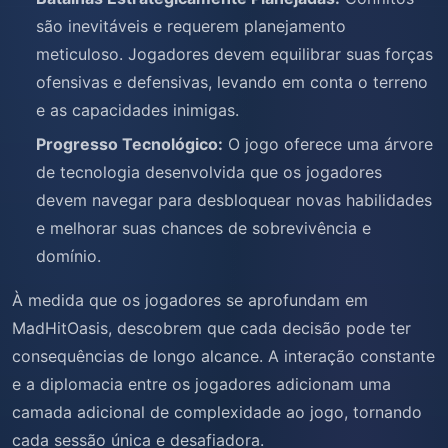
são inevitáveis e requerem planejamento
meticuloso. Jogadores devem equilibrar suas forças
ofensivas e defensivas, levando em conta o terreno
e as capacidades inimigas.
Progresso Tecnológico:
O jogo oferece uma árvore
de tecnologia desenvolvida que os jogadores
devem navegar para desbloquear novas habilidades
e melhorar suas chances de sobrevivência e
domínio.
À medida que os jogadores se aprofundam em
MadHitOasis, descobrem que cada decisão pode ter
consequências de longo alcance. A interação constante
e a diplomacia entre os jogadores adicionam uma
camada adicional de complexidade ao jogo, tornando
cada sessão única e desafiadora.