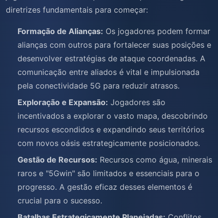
diretrizes fundamentais para começar:
Formação de Alianças:
Os jogadores podem formar
alianças com outros para fortalecer suas posições e
desenvolver estratégias de ataque coordenadas. A
comunicação entre aliados é vital e impulsionada
pela conectividade 5G para reduzir atrasos.
Exploração e Expansão:
Jogadores são
incentivados a explorar o vasto mapa, descobrindo
recursos escondidos e expandindo seus territórios
com novos oásis estrategicamente posicionados.
Gestão de Recursos:
Recursos como água, minerais
raros e "5Gwin" são limitados e essenciais para o
progresso. A gestão eficaz desses elementos é
crucial para o sucesso.
Batalhas Estrategicamente Planejadas:
Conflitos