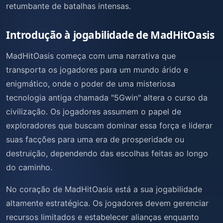
retumbante de batalhas intensas.
Introdução à jogabilidade de MadHitOasis
MadHitOasis começa com uma narrativa que
transporta os jogadores para um mundo árido e
enigmático, onde o poder de uma misteriosa
tecnologia antiga chamada "5Gwin" altera o curso da
civilização. Os jogadores assumem o papel de
exploradores que buscam dominar essa força e liderar
suas facções para uma era de prosperidade ou
destruição, dependendo das escolhas feitas ao longo
do caminho.
No coração de MadHitOasis está a sua jogabilidade
altamente estratégica. Os jogadores devem gerenciar
recursos limitados e estabelecer alianças enquanto