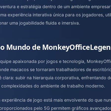
entura e estratégia dentro de um ambiente empresari
ma experiência interativa única para os jogadores, uti
nar uma jogabilidade fluida e imersiva.
ao Mundo de MonkeyOfficeLege
quipe apaixonada por jogos e tecnologia, MonkeyOff
nde macacos se tornaram trabalhadores de escritór
é clara: subir na hierarquia corporativa, enfrentando 
s complexidades do ambiente de trabalho moderno.
experiência de jogo está mais envolvente do que nunc
proporcionados pelo 5G permitem gráficos avançado