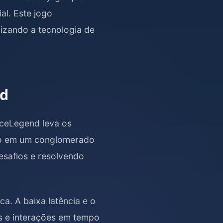
al. Este jogo
lizando a tecnologia de
nd
iceLegend leva os
io em um conglomerado
desafios e resolvendo
a. A baixa latência e o
s e interações em tempo