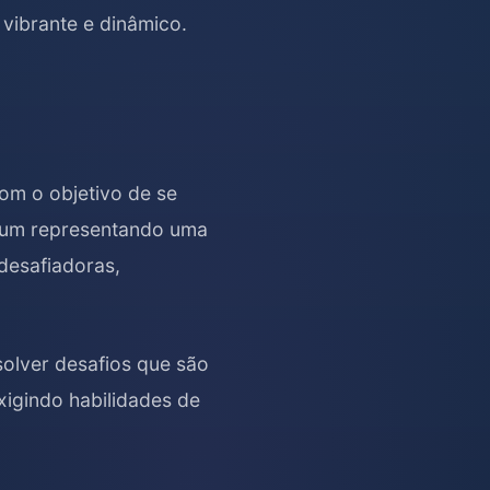
vibrante e dinâmico.
m o objetivo de se
da um representando uma
desafiadoras,
olver desafios que são
igindo habilidades de