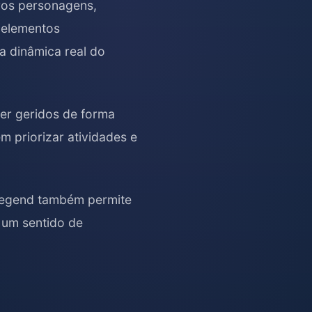
ros personagens,
 elementos
a dinâmica real do
er geridos de forma
m priorizar atividades e
eLegend também permite
 um sentido de