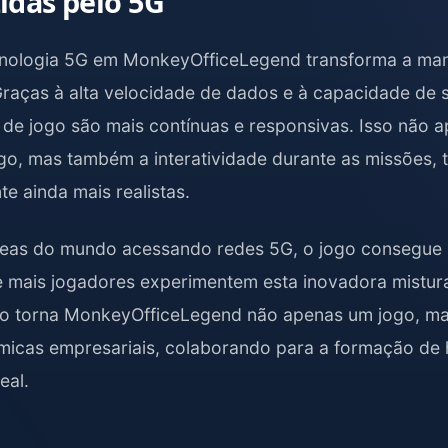
idas pelo 5G
nologia 5G em MonkeyOfficeLegend transforma a ma
raças à alta velocidade de dados e à capacidade de s
s de jogo são mais contínuas e responsivas. Isso não 
ogo, mas também a interatividade durante as missões,
e ainda mais realistas.
reas do mundo acessando redes 5G, o jogo consegue 
e mais jogadores experimentem esta inovadora mistura
ço torna MonkeyOfficeLegend não apenas um jogo, m
icas empresariais, colaborando para a formação de h
eal.