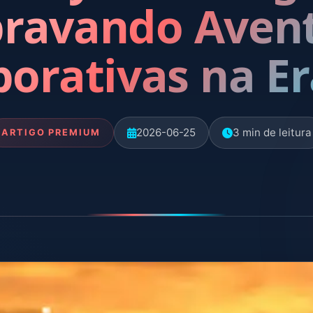
ravando Aven
porativas na Er
2026-06-25
3 min de leitura
ARTIGO PREMIUM