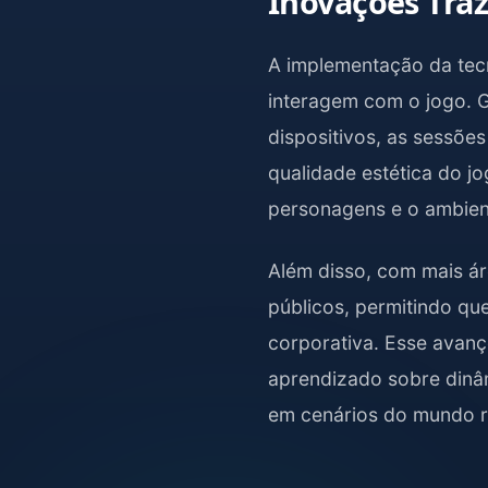
Inovações Traz
A implementação da tec
interagem com o jogo. G
dispositivos, as sessõe
qualidade estética do j
personagens e o ambient
Além disso, com mais á
públicos, permitindo qu
corporativa. Esse avan
aprendizado sobre dinâm
em cenários do mundo r