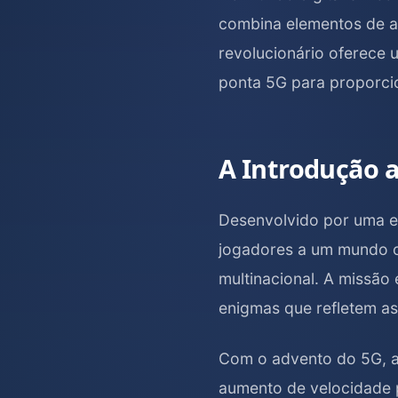
combina elementos de av
revolucionário oferece u
ponta 5G para proporcio
A Introdução 
Desenvolvido por uma e
jogadores a um mundo o
multinacional. A missão 
enigmas que refletem a
Com o advento do 5G, a 
aumento de velocidade 