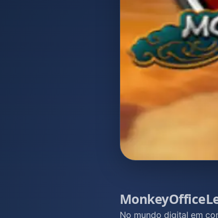
MonkeyOfficeLe
No mundo digital em co