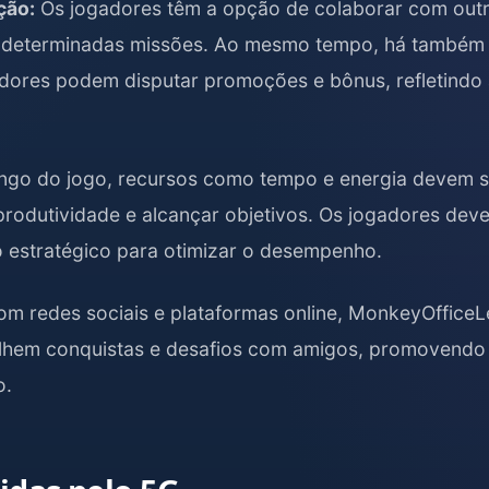
ção:
Os jogadores têm a opção de colaborar com out
m determinadas missões. Ao mesmo tempo, há também
dores podem disputar promoções e bônus, refletindo 
ngo do jogo, recursos como tempo e energia devem s
produtividade e alcançar objetivos. Os jogadores deve
 estratégico para otimizar o desempenho.
com redes sociais e plataformas online, MonkeyOffic
lhem conquistas e desafios com amigos, promovendo
o.