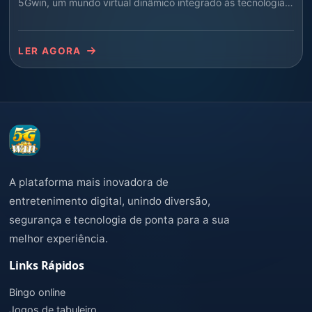
5Gwin, um mundo virtual dinâmico integrado às tecnologias
atuais.
LER AGORA
A plataforma mais inovadora de
entretenimento digital, unindo diversão,
segurança e tecnologia de ponta para a sua
melhor experiência.
Links Rápidos
Bingo online
Jogos de tabuleiro