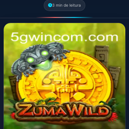
3 min de leitura