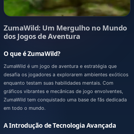
ZumaWild: Um Mergulho no Mundo
dos Jogos de Aventura
O que é ZumaWild?
ZumaWild é um jogo de aventura e estratégia que
desafia os jogadores a explorarem ambientes exóticos
enquanto testam suas habilidades mentais. Com
gráficos vibrantes e mecânicas de jogo envolventes,
ZumaWild tem conquistado uma base de fãs dedicada
em todo o mundo.
A Introdução de Tecnologia Avançada