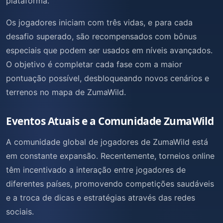
plataforma.
Os jogadores iniciam com três vidas, e para cada
desafio superado, são recompensados com bônus
especiais que podem ser usados em níveis avançados.
O objetivo é completar cada fase com a maior
pontuação possível, desbloqueando novos cenários e
terrenos no mapa de ZumaWild.
Eventos Atuais e a Comunidade ZumaWild
A comunidade global de jogadores de ZumaWild está
em constante expansão. Recentemente, torneios online
têm incentivado a interação entre jogadores de
diferentes países, promovendo competições saudáveis
e a troca de dicas e estratégias através das redes
sociais.