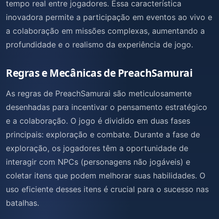
tempo real entre jogadores. Essa característica
inovadora permite a participação em eventos ao vivo e
a colaboração em missões complexas, aumentando a
profundidade e o realismo da experiência de jogo.
Regras e Mecânicas de PreachSamurai
As regras de PreachSamurai são meticulosamente
desenhadas para incentivar o pensamento estratégico
e a colaboração. O jogo é dividido em duas fases
principais: exploração e combate. Durante a fase de
exploração, os jogadores têm a oportunidade de
interagir com NPCs (personagens não jogáveis) e
coletar itens que podem melhorar suas habilidades. O
uso eficiente desses itens é crucial para o sucesso nas
batalhas.