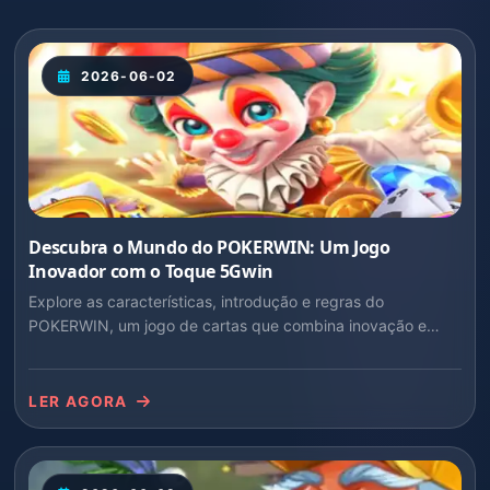
2026-06-02
Descubra o Mundo do POKERWIN: Um Jogo
Inovador com o Toque 5Gwin
Explore as características, introdução e regras do
POKERWIN, um jogo de cartas que combina inovação e
estratégia com a tecnologia 5Gwin.
LER AGORA